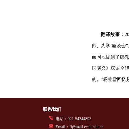
翻译故事
：
2
师、为学’座谈会
而同地提到了虞教
国演义》双语全
的。”杨莹雪回忆
联系我们
电话：021-54344893
Email：fl@mail.ecnu.edu.cn