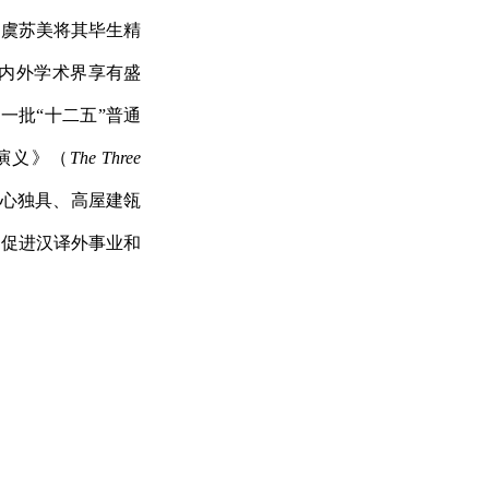
。虞苏美将其毕生精
内外学术界享有盛
第一批
“
十二五
”
普通
演义》（
The Three
心独具、高屋建瓴
为促进汉译外事业和