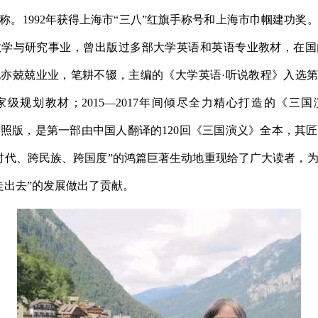
称。
1992
年获得上海市
“
三八
”
红旗手称号和上海市巾帼建功奖
教学与研究事业，曾出版过多部大学英语和英语专业教材，在国
她亦兢兢业业，笔耕不辍，主编的《大学英语
·
听说教程》入选
家级规划教材；
2015
—
2017
年间倾尽全力精心打造的《三国
对照版，是第一部由中国人翻译的
120
回《三国演义》全本，其匠
时代、跨民族、跨国度
”
的鸿篇巨著生动地重现给了广大读者，
走出去
”
的发展做出了贡献。