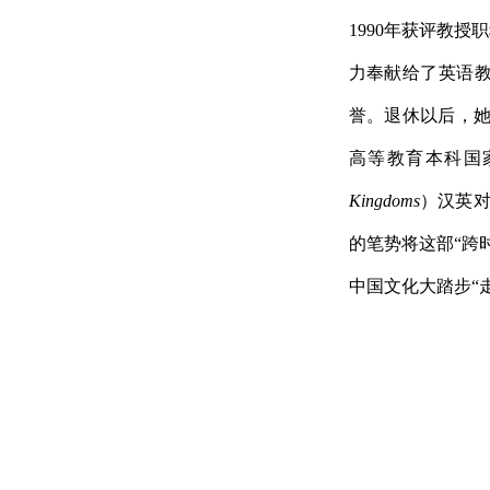
1990
年获评教授职
力奉献给了英语
誉。退休以后，
高等教育本科国
Kingdoms
）汉英
的笔势将这部
“
跨
中国文化大踏步
“