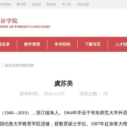
学生邮箱
图书馆
社科处
教务处
学工部
回到旧版
师名录
教学管理
学术经纬
下载专区
人才招
页
｜
丽娃河畔的翻译家
虞苏美
发布时间： 2024-12-05
浏览次数： 76
（
1940
—
2019
），浙江镇海人。
1964
年毕业于华东师范大学外
国伦敦大学教育学院进修，获教育硕士学位。
1987
年赴加拿大