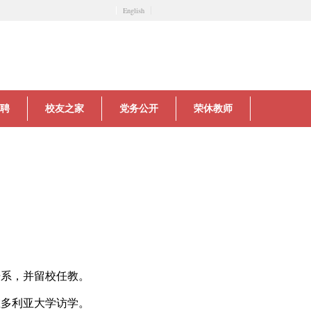
English
聘
校友之家
党务公开
荣休教师
语系，并留校任教。
维多利亚大学访学。