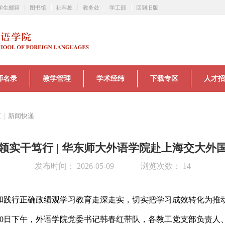
学生邮箱
图书馆
社科处
教务处
学工部
回到旧版
师名录
教学管理
学术经纬
下载专区
人才招
页
｜
新闻快递
领实干笃行 | 华东师大外语学院赴上海交大外
发布时间： 2026-05-09
浏览次数： 14
和践行正确政绩观学习教育走深走实，切实把学习成效转化为推
30日下午，外语学院党委书记韩春红带队，各教工党支部负责人