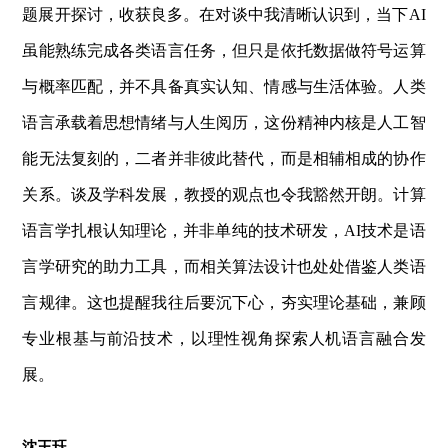
题展开探讨，收获良多。在对谈中我清晰认识到，当下AI
虽能熟练完成各类语言任务，但只是依托数据做符号运算
与概率匹配，并不具备真实认知、情感与生活体验。人类
语言承载着思想情绪与人生阅历，这份精神内核是人工智
能无法复刻的，二者并非彼此替代，而是相辅相成的协作
关系。谈及学科发展，教授的观点也令我豁然开朗。计算
语言学扎根认知理论，并非单纯的技术研发，AI技术是语
言学研究的助力工具，而相关算法设计也处处借鉴人类语
言规律。这也提醒我往后要沉下心，夯实理论基础，兼顾
专业根基与前沿技术，以理性视角探索人机语言融合发
展。
沈王珏