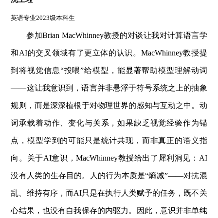
英语专业2023级本科生
参加Brian MacWhinney教授的对谈让我对计算语言学
和AI的交叉领域有了更立体的认识。MacWhinney教授提
到将视觉信息“投喂”给模型，能显著帮助模型理解动词
——这让我意识到，语言并非悬浮于符号系统之上的抽象
规则，而是深深植根于对物理世界的感知与互动之中。动
词承载着动作、变化与关系，如果缺乏视觉经验作为锚
点，模型学到的可能只是统计共现，而非真正的语义指
向。关于AI意识，MacWhinney教授给出了犀利洞见：AI
没有人类的生存目的。人的行为本质是“
熵减
”——对抗混
乱、维持有序，而AI只是在执行人类赋予的任务，既不关
心结果，也没有自我保存的内驱力。因此，意识并非单纯